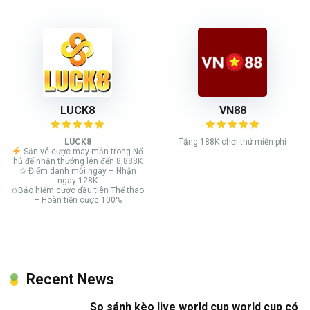
LUCK8
VN88
LUCK8
Tặng 188K chơi thử miễn phí
Săn vé cược may mắn trong Nổ
hủ để nhận thưởng lên đến 8,888K
✩ Điểm danh mỗi ngày – Nhận
ngay 128K
✩Bảo hiểm cược đầu tiên Thể thao
– Hoàn tiền cược 100%
Recent News
So sánh kèo live world cup world cup có