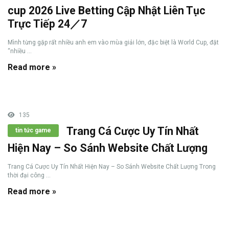
cup 2026 Live Betting Cập Nhật Liên Tục
Trực Tiếp 24／7
Mình từng gặp rất nhiều anh em vào mùa giải lớn, đặc biệt là World Cup, đặt
“nhiều ...
Read more »
135
Trang Cá Cược Uy Tín Nhất
tin tức game
Hiện Nay – So Sánh Website Chất Lượng
Trang Cá Cược Uy Tín Nhất Hiện Nay – So Sánh Website Chất Lượng Trong
thời đại công ...
Read more »