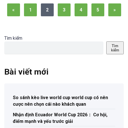
«
1
2
3
4
5
»
Tìm kiếm
Tìm
kiếm
Bài viết mới
So sánh kèo live world cup world cup có nên
cược nên chọn cái nào khách quan
Nhận định Ecuador World Cup 2026： Cơ hội,
điểm mạnh và yếu trước giải