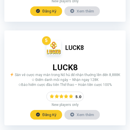
New players only
Đăng Ký
Xem thêm
5
LUCK8
LUCK8
Săn vé cược may mắn trong Nổ hủ để nhận thưởng lên đến 8,888K
✩ Điểm danh mỗi ngày – Nhận ngay 128K
✩Bảo hiểm cược đầu tiên Thể thao – Hoàn tiền cược 100%
5.0
New players only
Đăng Ký
Xem thêm