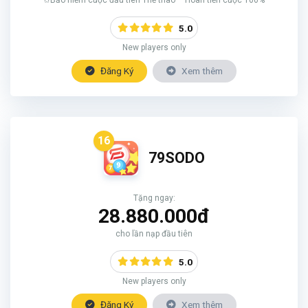
5.0
New players only
Đăng Ký
Xem thêm
16
79SODO
Tặng ngay:
28.880.000đ
cho lần nạp đầu tiên
5.0
New players only
Đăng Ký
Xem thêm