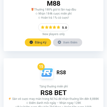
M88
Thưởng 188% giá trị lần nạp đầu
✩ Nhận 184k cược miễn phí
✩ Hoàn trả 1% cá cược!
5.0
New players only
Đăng Ký
Xem thêm
15
RS8
Tặng thưởng miễn phí
RS8 BET
Săn vé cược may mắn trong Nổ hủ để nhận thưởng lên đến 8,888K
✩ Điểm danh mỗi ngày – Nhận ngay 128K
✩Bảo hiểm cược đầu tiên Thể thao – Hoàn tiền cược 100%