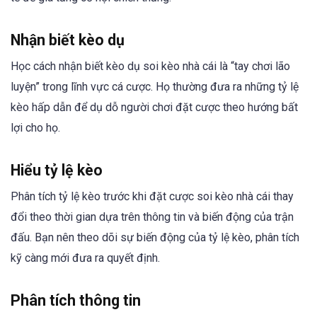
Nhận biết kèo dụ
Học cách nhận biết kèo dụ soi kèo nhà cái là “tay chơi lão
luyện” trong lĩnh vực cá cược. Họ thường đưa ra những tỷ lệ
kèo hấp dẫn để dụ dỗ người chơi đặt cược theo hướng bất
lợi cho họ.
Hiểu tỷ lệ kèo
Phân tích tỷ lệ kèo trước khi đặt cược soi kèo nhà cái thay
đổi theo thời gian dựa trên thông tin và biến động của trận
đấu. Bạn nên theo dõi sự biến động của tỷ lệ kèo, phân tích
kỹ càng mới đưa ra quyết định.
Phân tích thông tin