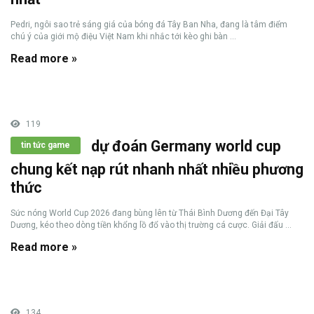
Pedri, ngôi sao trẻ sáng giá của bóng đá Tây Ban Nha, đang là tâm điểm
chú ý của giới mộ điệu Việt Nam khi nhắc tới kèo ghi bàn ...
Read more »
119
dự đoán Germany world cup
tin tức game
chung kết nạp rút nhanh nhất nhiều phương
thức
Sức nóng World Cup 2026 đang bùng lên từ Thái Bình Dương đến Đại Tây
Dương, kéo theo dòng tiền khổng lồ đổ vào thị trường cá cược. Giải đấu ...
Read more »
134