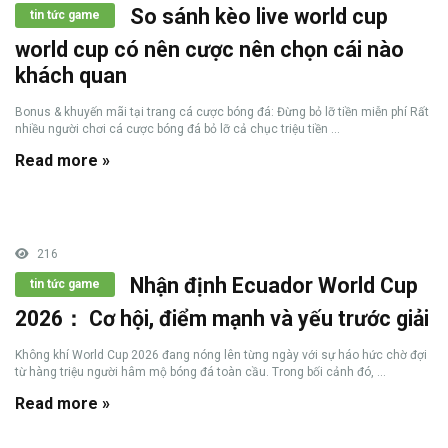
So sánh kèo live world cup
tin tức game
world cup có nên cược nên chọn cái nào
khách quan
Bonus & khuyến mãi tại trang cá cược bóng đá: Đừng bỏ lỡ tiền miễn phí Rất
nhiều người chơi cá cược bóng đá bỏ lỡ cả chục triệu tiền ...
Read more »
216
Nhận định Ecuador World Cup
tin tức game
2026： Cơ hội, điểm mạnh và yếu trước giải
Không khí World Cup 2026 đang nóng lên từng ngày với sự háo hức chờ đợi
từ hàng triệu người hâm mộ bóng đá toàn cầu. Trong bối cảnh đó, ...
Read more »