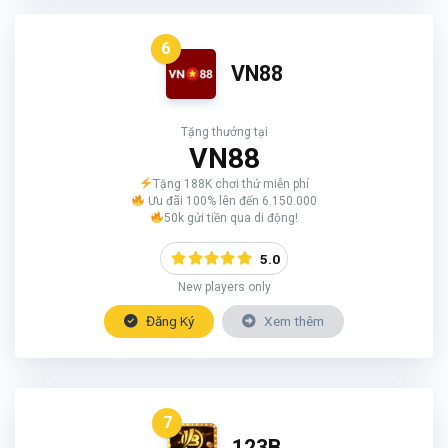
6
VN88
Tặng thưởng tại
VN88
Tặng 188K chơi thử miễn phí
Ưu đãi 100% lên đến 6.150.000
50k gửi tiền qua di động!
5.0
New players only
Đăng Ký
Xem thêm
7
123B