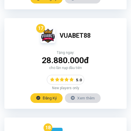
17
VUABET88
Tặng ngay:
28.880.000đ
cho lần nạp đầu tiên
5.0
New players only
Đăng Ký
Xem thêm
18