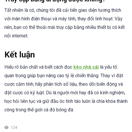
Tất nhiên là có, chúng tôi đã cải tiến giao diện tương thích
với màn hình điện thoại và máy tính, thay đổi linh hoạt. Vậy
nên, bạn có thể thoải mái truy cập bằng nhiều thiết bị có kết
nối internet.
Kết luận
Hiểu rõ bản chất và biết cách đọc
kèo nhà cái
là yếu tố
quan trọng giúp bạn nâng cao tỷ lệ chiến thắng. Thay vì đặt
cược cảm tính, hãy phân tích số liệu, theo dõi biến động và
đặt cược có kỷ luật. Dù là người mới hay đã có kinh nghiệm,
học hỏi liên tục và giữ đầu óc tỉnh táo luôn là chìa khóa thành
công trong thế giới cá độ bóng đá.
124