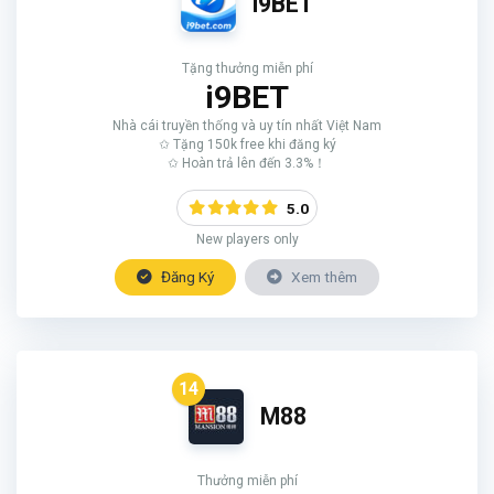
i9BET
Tặng thưởng miễn phí
i9BET
Nhà cái truyền thống và uy tín nhất Việt Nam
✩ Tặng 150k free khi đăng ký
✩ Hoàn trả lên đến 3.3%！
5.0
New players only
Đăng Ký
Xem thêm
14
M88
Thưởng miễn phí