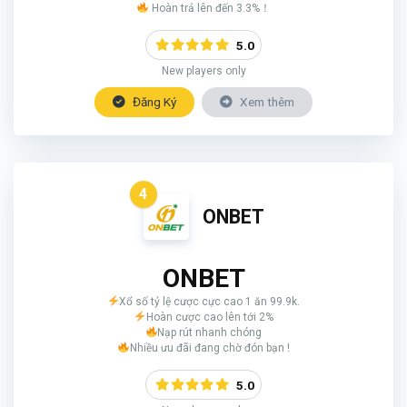
Hoàn trả lên đến 3.3%！
5.0
New players only
Đăng Ký
Xem thêm
4
ONBET
ONBET
Xổ số tỷ lệ cược cực cao 1 ăn 99.9k.
Hoàn cược cao lên tới 2%
Nạp rút nhanh chóng
Nhiều ưu đãi đang chờ đón bạn !
5.0