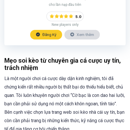
cho lần nạp đầu tiên
5.0
New players only
Đăng Ký
Xem thêm
Mẹo soi kèo từ chuyên gia cá cược uy tín,
trách nhiệm
Là một người chơi cá cược dày dặn kinh nghiệm, tôi đã
chứng kiến ​​rất nhiều người bị thất bại do thiếu hiểu biết, chủ
quan. Tôi luôn khuyên người chơi “Cờ bạc là con dao hai lưỡi,
bạn cần phải sử dụng nó một cách khôn ngoan, tỉnh táo”.
Bên cạnh việc chọn lựa trang web soi kèo nhà cái uy tín, bạn
còn cần phải trang bị những kiến thức, kỹ năng cá cược thực
tế để gia tăng cơ hội chiến thắng.