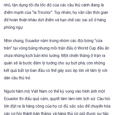
nhỏ, tận dụng tối đa tốc độ của các cầu thủ cánh đang là
điểm mạnh của “la Tricolor”. Tuy nhiên, họ vẫn cần thời gian
để hoàn thiện khâu dứt điểm và hạn chế các sai số ở hàng
phòng ngự.
Nhìn chung, Ecuador nằm trong nhóm các đội bóng “cửa
trên” tại vòng bảng nhưng mỗi trận đấu ở World Cup đều ẩn
chứa những kịch bản khó lường. Một chiến thắng ở trận ra
quân sẽ là bước đệm lý tưởng cho sự bứt phá, còn những
kết quả bất lợi ban đầu có thể gây sức ép lớn về tâm lý với
dàn cầu thủ trẻ.
Người hâm mộ Việt Nam có thể kỳ vọng vào hình ảnh một
Ecuador thi đấu quả cảm, quyết tâm làm nên lịch sử. Câu hỏi
lớn đặt ra là hàng công của họ có đủ sắc sảo để chuyển hóa
các cơ hội thành bàn thắng, và hàng thủ có giữ được sự tập