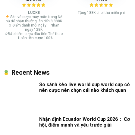
LUCK8
Tặng 188K chơi thử miễn phí
Săn vé cược may mắn trong Nổ
hủ để nhận thưởng lên đến 8,888K
✩ Điểm danh mỗi ngày – Nhận
ngay 128K
✩Bảo hiểm cược đầu tiên Thể thao
– Hoàn tiền cược 100%
Recent News
So sánh kèo live world cup world cup có
nên cược nên chọn cái nào khách quan
Nhận định Ecuador World Cup 2026： Cơ
hội, điểm mạnh và yếu trước giải