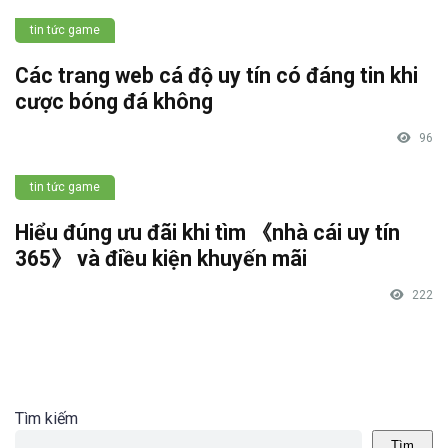
tin tức game
Các trang web cá độ uy tín có đáng tin khi
cược bóng đá không
96
tin tức game
Hiểu đúng ưu đãi khi tìm 《nhà cái uy tín
365》 và điều kiện khuyến mãi
222
Tìm kiếm
Tìm