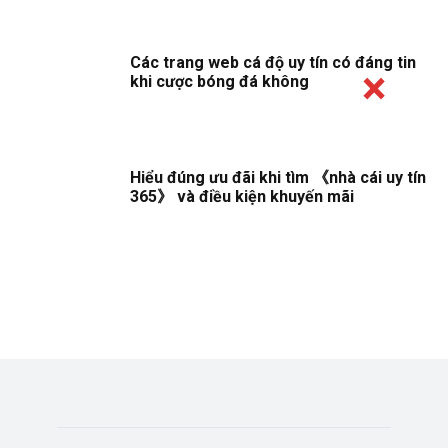
Các trang web cá độ uy tín có đáng tin
khi cược bóng đá không
Hiểu đúng ưu đãi khi tìm 《nhà cái uy tín
365》 và điều kiện khuyến mãi