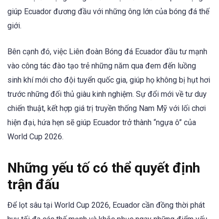
giúp Ecuador đương đầu với những ông lớn của bóng đá thế
giới.
Bên cạnh đó, việc Liên đoàn Bóng đá Ecuador đầu tư mạnh
vào công tác đào tạo trẻ những năm qua đem đến luồng
sinh khí mới cho đội tuyển quốc gia, giúp họ không bị hụt hơi
trước những đối thủ giàu kinh nghiệm. Sự đổi mới về tư duy
chiến thuật, kết hợp giá trị truyền thống Nam Mỹ với lối chơi
hiện đại, hứa hẹn sẽ giúp Ecuador trở thành “ngựa ô” của
World Cup 2026.
Những yếu tố có thể quyết định
trận đấu
Để lọt sâu tại World Cup 2026, Ecuador cần đồng thời phát