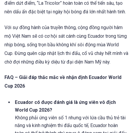
điểm dứt điểm, “La Tricolor” hoàn toàn có thể tiến sâu, tạo
nên dấu ấn đặc biệt tại ngày hội bóng đá lớn nhất hành tinh.
Với sự đồng hành của truyền thông, cộng đồng người hâm
mộ Việt Nam sẽ có cơ hội sát cánh cùng Ecuador trong từng
nhịp bóng, sống trọn bầu không khí sôi động mùa World
Cup. Đừng quên cập nhật lịch thi đấu, cổ vũ cháy hết mình và
chờ đợi những điều kỳ diệu từ đại diện Nam Mỹ này.
FAQ – Giải đáp thắc mắc về nhận định Ecuador World
Cup 2026
Ecuador có được đánh giá là ứng viên vô địch
World Cup 2026?
Không phải ứng viên số 1 nhưng với lứa cầu thủ trẻ tài
năng và kinh nghiệm thi đấu quốc tế, Ecuador hoàn