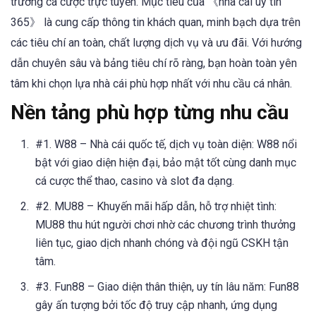
trường cá cược trực tuyến. Mục tiêu của 《nhà cái uy tín
365》 là cung cấp thông tin khách quan, minh bạch dựa trên
các tiêu chí an toàn, chất lượng dịch vụ và ưu đãi. Với hướng
dẫn chuyên sâu và bảng tiêu chí rõ ràng, bạn hoàn toàn yên
tâm khi chọn lựa nhà cái phù hợp nhất với nhu cầu cá nhân.
Nền tảng phù hợp từng nhu cầu
#1. W88 – Nhà cái quốc tế, dịch vụ toàn diện: W88 nổi
bật với giao diện hiện đại, bảo mật tốt cùng danh mục
cá cược thể thao, casino và slot đa dạng.
#2. MU88 – Khuyến mãi hấp dẫn, hỗ trợ nhiệt tình:
MU88 thu hút người chơi nhờ các chương trình thưởng
liên tục, giao dịch nhanh chóng và đội ngũ CSKH tận
tâm.
#3. Fun88 – Giao diện thân thiện, uy tín lâu năm: Fun88
gây ấn tượng bởi tốc độ truy cập nhanh, ứng dụng