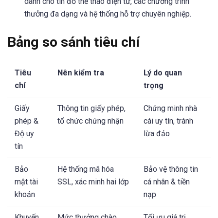
dành cho tín đồ thể thao điện tử, các chương trình
thưởng đa dạng và hệ thống hỗ trợ chuyên nghiệp.
Bảng so sánh tiêu chí
Tiêu
Nên kiểm tra
Lý do quan
chí
trọng
Giấy
Thông tin giấy phép,
Chứng minh nhà
phép &
tổ chức chứng nhận
cái uy tín, tránh
Độ uy
lừa đảo
tín
Bảo
Hệ thống mã hóa
Bảo vệ thông tin
mật tài
SSL, xác minh hai lớp
cá nhân & tiền
khoản
nạp
Khuyến
Mức thưởng chào
Tối ưu giá trị