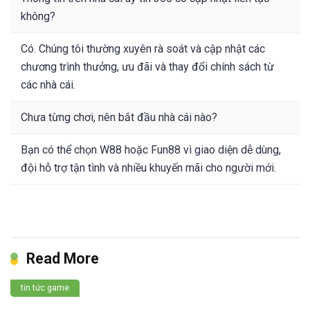
không?
Có. Chúng tôi thường xuyên rà soát và cập nhật các
chương trình thưởng, ưu đãi và thay đổi chính sách từ
các nhà cái.
Chưa từng chơi, nên bắt đầu nhà cái nào?
Bạn có thể chọn W88 hoặc Fun88 vì giao diện dễ dùng,
đội hỗ trợ tận tình và nhiều khuyến mãi cho người mới.
Read More
tin tức game