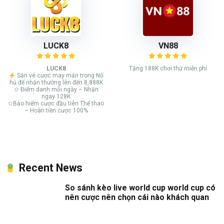
LUCK8
VN88
LUCK8
Tặng 188K chơi thử miễn phí
Săn vé cược may mắn trong Nổ
hủ để nhận thưởng lên đến 8,888K
✩ Điểm danh mỗi ngày – Nhận
ngay 128K
✩Bảo hiểm cược đầu tiên Thể thao
– Hoàn tiền cược 100%
Recent News
So sánh kèo live world cup world cup có
nên cược nên chọn cái nào khách quan