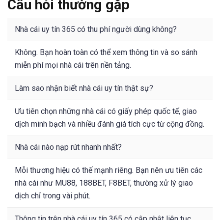
Câu hỏi thường gặp
Nhà cái uy tín 365 có thu phí người dùng không?
Không. Bạn hoàn toàn có thể xem thông tin và so sánh
miễn phí mọi nhà cái trên nền tảng.
Làm sao nhận biết nhà cái uy tín thật sự?
Ưu tiên chọn những nhà cái có giấy phép quốc tế, giao
dịch minh bạch và nhiều đánh giá tích cực từ cộng đồng.
Nhà cái nào nạp rút nhanh nhất?
Mỗi thương hiệu có thế mạnh riêng. Bạn nên ưu tiên các
nhà cái như MU88, 188BET, F8BET, thường xử lý giao
dịch chỉ trong vài phút.
Thông tin trên nhà cái uy tín 365 có cập nhật liên tục