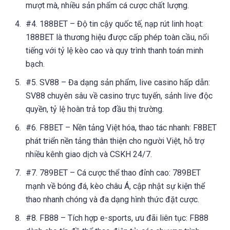
mượt mà, nhiều sản phẩm cá cược chất lượng.
#4. 188BET – Độ tin cậy quốc tế, nạp rút linh hoạt:
188BET là thương hiệu được cấp phép toàn cầu, nổi
tiếng với tỷ lệ kèo cao và quy trình thanh toán minh
bạch.
#5. SV88 – Đa dạng sản phẩm, live casino hấp dẫn:
SV88 chuyên sâu về casino trực tuyến, sảnh live độc
quyền, tỷ lệ hoàn trả top đầu thị trường.
#6. F8BET – Nền tảng Việt hóa, thao tác nhanh: F8BET
phát triển nền tảng thân thiện cho người Việt, hỗ trợ
nhiều kênh giao dịch và CSKH 24/7.
#7. 789BET – Cá cược thể thao đỉnh cao: 789BET
mạnh về bóng đá, kèo châu Á, cập nhật sự kiện thể
thao nhanh chóng và đa dạng hình thức đặt cược.
#8. FB88 – Tích hợp e-sports, ưu đãi liên tục: FB88