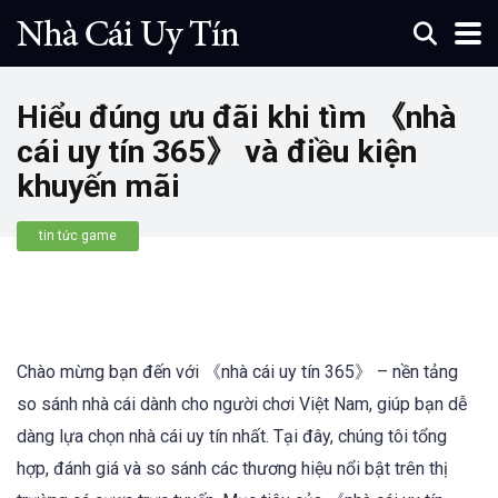
Hiểu đúng ưu đãi khi tìm 《nhà
cái uy tín 365》 và điều kiện
khuyến mãi
tin tức game
Chào mừng bạn đến với 《nhà cái uy tín 365》 – nền tảng
so sánh nhà cái dành cho người chơi Việt Nam, giúp bạn dễ
dàng lựa chọn nhà cái uy tín nhất. Tại đây, chúng tôi tổng
hợp, đánh giá và so sánh các thương hiệu nổi bật trên thị