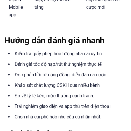
Mobile
tảng
cược mới
app
Hướng dẫn đánh giá nhanh
Kiểm tra giấy phép hoạt động nhà cái uy tín.
Đánh giá tốc độ nạp/rút thử nghiệm thực tế.
Đọc phản hồi từ cộng đồng, diễn đàn cá cược.
Khảo sát chất lượng CSKH qua nhiều kênh.
So về tỷ lệ kèo, mức thưởng cạnh tranh.
Trải nghiệm giao diện và app thử trên điện thoại.
Chọn nhà cái phù hợp nhu cầu cá nhân nhất.