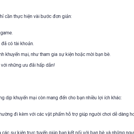
hỉ cần thực hiện vài bước đơn giản:
a game.
 đã có tài khoản.
ình khuyến mại, như tham gia sự kiện hoặc mời bạn bè.
 với những ưu đãi hấp dẫn!
rong dịp khuyến mại còn mang đến cho bạn nhiều lợi ích khác:
thường đi kèm với các vật phẩm hỗ trợ giúp người chơi dễ dàng h
a các sự kiện trực tuyến giúp bạn kết nối với bạn bè và những ng