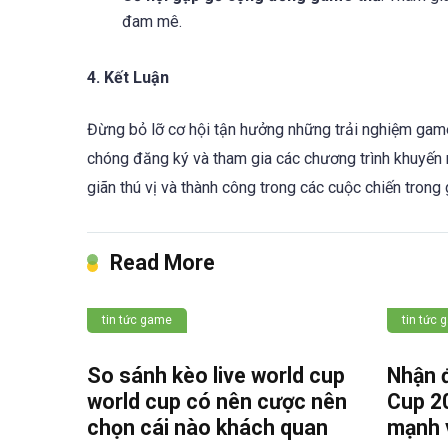
đam mê.
4. Kết Luận
Đừng bỏ lỡ cơ hội tận hưởng những trải nghiệm game
chóng đăng ký và tham gia các chương trình khuyến 
giãn thú vị và thành công trong các cuộc chiến trong
Read More
tin tức game
tin tức
So sánh kèo live world cup
Nhận 
world cup có nên cược nên
Cup 2
chọn cái nào khách quan
mạnh v