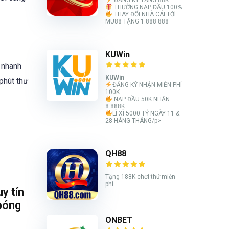
ĐĂNG KÝ TẶNG 88K
THƯỞNG NẠP ĐẦU 100%
THAY ĐỔI NHÀ CÁI TỚI
MU88 TẶNG 1.888.888
KUWin
 nhanh
KUWin
phút thư
ĐĂNG KÝ NHẬN MIỄN PHÍ
100K
NẠP ĐẦU 50K NHẬN
8.888K
LÌ XÌ 5000 TỶ NGÀY 11 &
28 HÀNG THÁNG/p>
QH88
Tặng 188K chơi thử miễn
phí
y tín
 bóng
ONBET