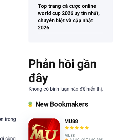
Top trang cá cược online
world cup 2026 uy tín nhất,
chuyên biệt và cập nhật
2026
Phản hồi gần
đây
Không có bình luận nào để hiển thị.
New Bookmakers
ơn trong
MU88
MU88
ười cùng