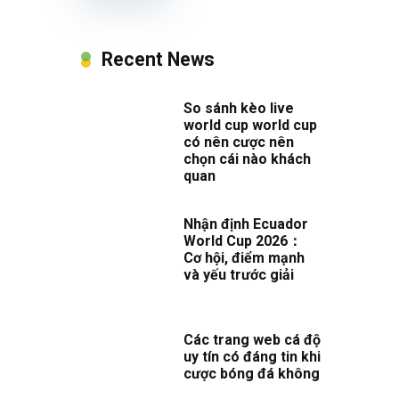
Recent News
So sánh kèo live
world cup world cup
có nên cược nên
chọn cái nào khách
quan
Nhận định Ecuador
World Cup 2026：
Cơ hội, điểm mạnh
và yếu trước giải
Các trang web cá độ
uy tín có đáng tin khi
cược bóng đá không